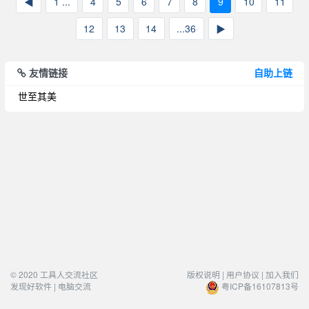
◀
1 ...
4
5
6
7
8
9
10
11
12
13
14
...36
▶
友情链接
自助上链
世至其美
© 2020 工具人交流社区
版权说明 |
用户协议 |
加入我们
发现好软件 | 电脑交流
粤ICP备16107813号