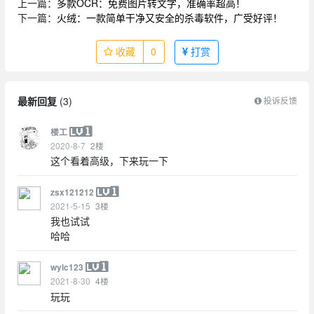
上一篇：
多款OCR：免费图片转文字，准确率超高！
下一篇：
火绒：一款简单干净又安全的杀毒软件，广受好评！
收藏
0
打赏
最新回复
(
3
)
投诉反馈
楼工
2020-8-7
2
楼
这个看着高级，下来玩一下
zsx121212
2021-5-15
3
楼
我也试试
哈哈
wylc123
2021-8-30
4
楼
玩玩