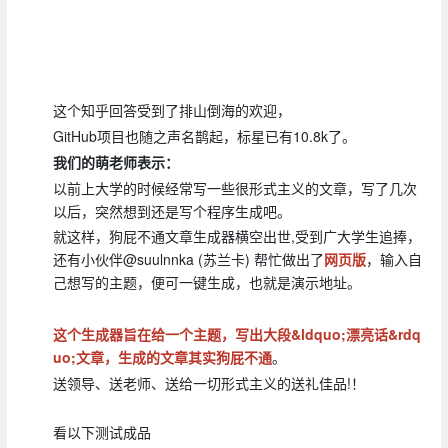
这个知乎回答受到了排山倒海的欢迎，
GitHub项目也随之声名鹊起，标星已有10.8k了。
我们的萌老师表示：
以前上大学的时候经常写一些很形式主义的文章，写了几次
以后，突然想到还是写个程序生成吧。
就这样，狗屁不通文章生成器横空出世,受到广大学生追捧，
还有小伙伴@suulnnka (苏兰卡) 帮忙做出了
网页版
，输入自
己想写的主题，便可一键生成，也就是演示地址。
这个生成器旨在给一个主题，写出大段&ldquo;漂亮话&rdq
uo;文章，生成的文章其实狗屁不通
。
送领导、送老师、送给一切形式主义的送礼佳品!！
看以下测试成品