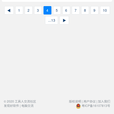
◀
1
2
3
4
5
6
7
8
9
10
...13
▶
© 2020 工具人交流社区
版权说明 |
用户协议 |
加入我们
发现好软件 | 电脑交流
粤ICP备16107813号