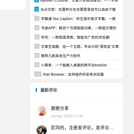
实用的抢票工具！
3
冰点文库：无需积分也无需登录就可以自由下载
4
字幕通 Yee Caption：秒生成中英文字幕，一款
视频字幕翻译制作软件！
5
书迷APP：数百个书源智能切换，一款超方便的
小说阅读器！
6
夸克：一款极度清爽、智能无广告的浏览器!
7
文章生成器：给一个主题，写出大段“漂亮话”文章
8
推荐几款高效生产力软件
9
小黄条：一个能嵌入桌面的跨平台todolist
10
Kiwi Browser：支持插件的安卓浏览器
最新评论
謝謝分享
xyongz
2022-11-20
尼玛的，注册发评论，发评论才
能看到软件下载，然后上