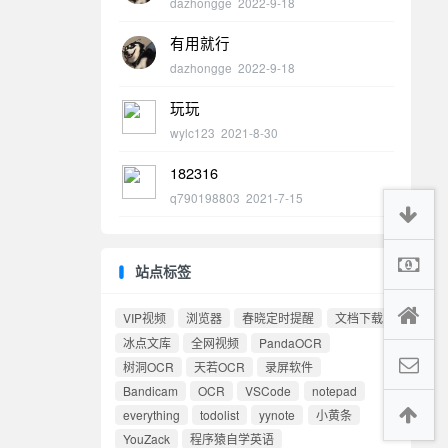
dazhongge
2022-9-18
有用就行
dazhongge
2022-9-18
玩玩
wylc123
2021-8-30
182316
q790198803
2021-7-15
站点标签
VIP视频
浏览器
春晓定时提醒
文档下载
冰点文库
全网视频
PandaOCR
树洞OCR
天若OCR
录屏软件
Bandicam
OCR
VSCode
notepad
everything
todolist
yynote
小黄条
YouZack
程序猿自学英语